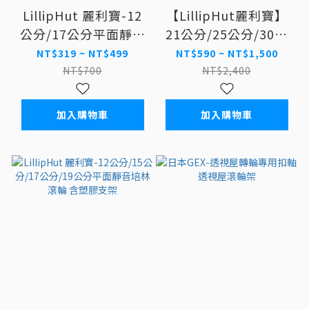
LillipHut 麗利寶-12
【LillipHut麗利寶】
公分/17公分平面靜音
21公分/25公分/30公
培林滾輪(無支架)
分/40公分平面靜音培
NT$319 ~ NT$499
NT$590 ~ NT$1,500
林滾輪 -鐵線款 小動物
NT$700
NT$2,400
滾輪 龍貓刺蝟滾輪
加入購物車
加入購物車