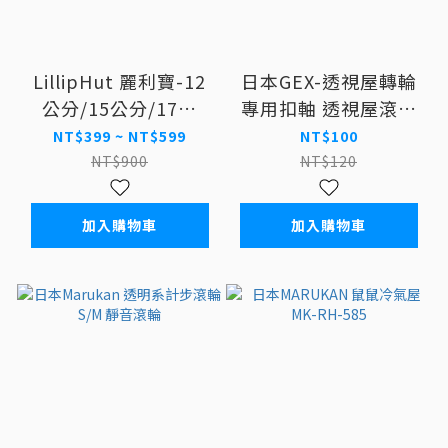
LillipHut 麗利寶-12
日本GEX-透視屋轉輪
公分/15公分/17公
專用扣軸 透視屋滾輪
分/19公分平面靜音培
架
NT$399 ~ NT$599
NT$100
林滾輪 含塑膠支架
NT$900
NT$120
加入購物車
加入購物車