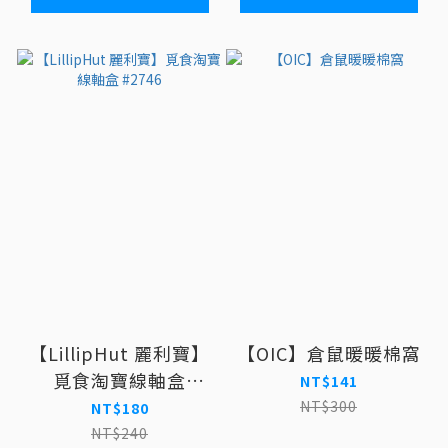
【LillipHut 麗利寶】
【OIC】倉鼠暖暖棉窩
覓食淘寶線軸盒
NT$141
#2746
NT$300
NT$180
NT$240