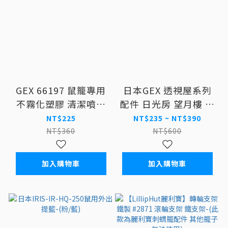
GEX 66197 鼠籠專用
日本GEX 透視屋系列
不霧化塑膠 清潔噴劑
配件 日光房 望月樓 透
220ml
明密室 小白屋
NT$225
NT$235 ~ NT$390
NT$360
NT$600
加入購物車
加入購物車