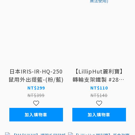
日本IRIS-IR-HQ-250
【LillipHut麗利寶】
鼠用外出提籃-(粉/藍)
轉輪支架鐵製 #2871
滾輪支架 鐵支架-(此
NT$299
NT$110
款為麗利寶刺蝟籠配件
NT$399
NT$140
其他籠子無法使用)
加入購物車
加入購物車