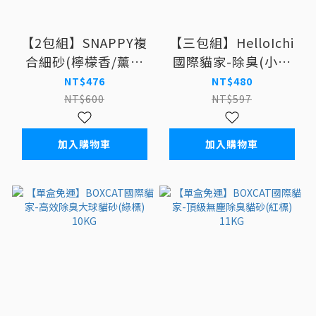
【2包組】SNAPPY複
【三包組】HelloIchi
合細砂(檸檬香/薰衣
國際貓家-除臭(小球
草/BABY香/無香抗
砂) 10L
NT$476
NT$480
菌)10L
NT$600
NT$597
加入購物車
加入購物車