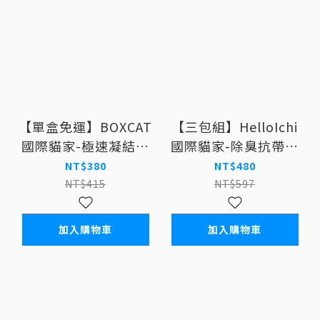
【單盒免運】BOXCAT
【三包組】HelloIchi
國際貓家-極速凝結小
國際貓家-除臭抗帶砂
球貓砂(灰標)10kg
(大球砂) 10L
NT$380
NT$480
NT$415
NT$597
加入購物車
加入購物車