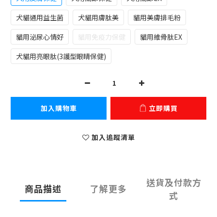
犬貓通用益生菌
犬貓用膚肽美
貓用美膚排毛粉
貓用泌尿心情好
貓用免疫力保健
貓用維骨肽EX
犬貓用亮眼肽(3護型眼睛保健)
加入購物車
立即購買
加入追蹤清單
送貨及付款方
商品描述
了解更多
式