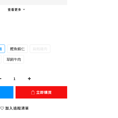
查看更多
雞
鰹魚蝦仁
扁鱈雞肉
草飼牛肉
立即購買
加入追蹤清單