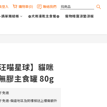
員登入
購物車(0)
聯絡我們
-請單獨結帳
◍犬用凍乾主食餐◍
寵物睡窩涼墊涼板
立即購買
【汪喵星球】貓咪
無膠主食罐 80g
千免運
千免運-偏遠地區及爬樓梯送上樓需額外