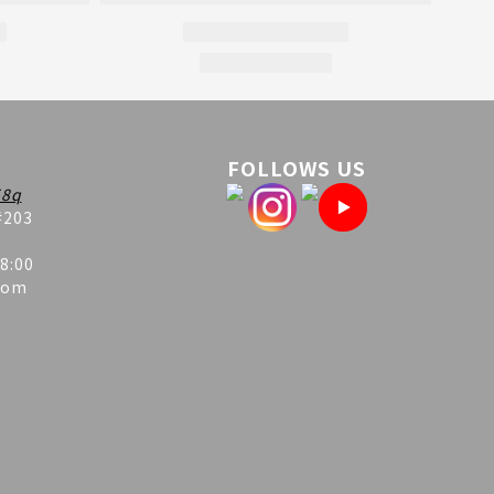
FOLLOWS US
8q
#203
8:00
com