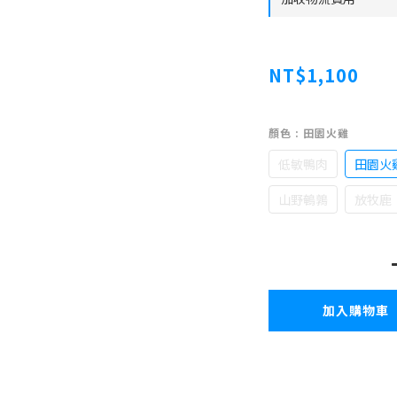
NT$1,100
顏色
: 田園火雞
低敏鴨肉
田園火
山野鵪鶉
放牧鹿
加入購物車