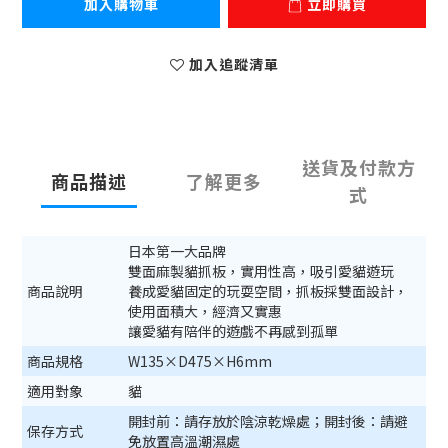
加入購物車
立即購買
加入追蹤清單
送貨及付款方
商品描述
了解更多
式
日本第一大品牌
雙面麻製貓抓板，實用性高，吸引愛貓遊玩
商品說明
養成愛貓固定的玩耍空間，抓板採雙面設計，
使用面積大，經濟又實惠
讓愛貓有陪伴的遊戲不再感到孤單
商品規格
W135×D475×H6mm
適用對象
貓
開封前：請存放於陰涼乾燥處；開封後：請避
保存方式
免放置高溫潮濕處