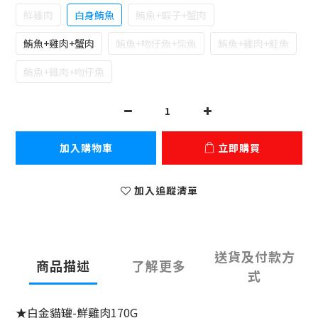
鮮雞肉
白身鮪魚
鮪魚+蝦子+蟹肉
鮪魚+雞肉+蟹肉
鮪魚+吻仔魚+柴魚
鮪魚+雞肉+鮭魚
鮪魚+雞肉+吻仔魚
加入購物車
立即購買
加入追蹤清單
送貨及付款方
商品描述
了解更多
式
★白金貓罐-鮮雞肉170G