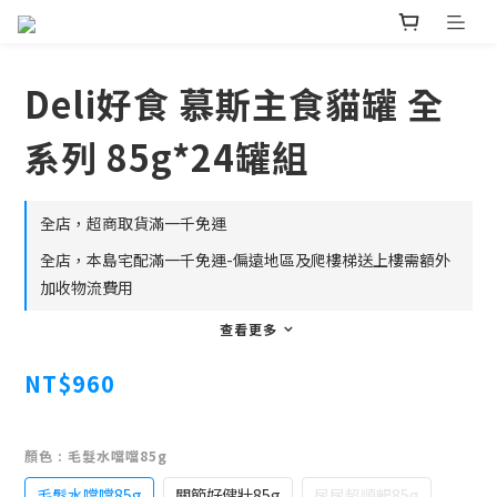
Deli好食 慕斯主食貓罐 全
系列 85g*24罐組
全店，超商取貨滿一千免運
全店，本島宅配滿一千免運-偏遠地區及爬樓梯送上樓需額外
加收物流費用
查看更多
NT$960
顏色
: 毛髮水噹噹85g
毛髮水噹噹85g
關節好健壯85g
尿尿超順暢85g