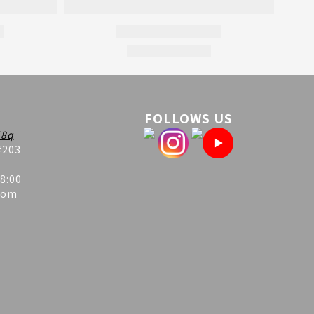
FOLLOWS US
8q
#203
8:00
com