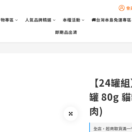
會
動物專區
人氣品牌精選
本檔活動
🚚台灣本島免運專區
即期品出清
【24罐組
罐 80g 
肉)
全店，超商取貨滿一