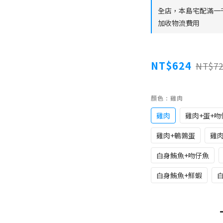
全店，本島宅配滿一
加收物流費用
NT$624
NT$72
顏色
: 雞肉
雞肉
雞肉+蛋+吻
雞肉+鵪鶉蛋
雞肉
白身鮪魚+吻仔魚
白身鮪魚+鮮蝦