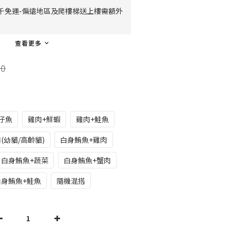
千免運-偏遠地區及爬樓梯送上樓需額外
查看更多
0
仔魚
雞肉+鮮蝦
雞肉+鮭魚
(幼貓/高齡貓)
白身鮪魚+雞肉
白身鮪魚+蔬菜
白身鮪魚+蟹肉
白身鮪魚+鮭魚
隨機混搭