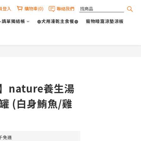
員登入
購物車(0)
聯絡我們
-請單獨結帳
◍犬用凍乾主食餐◍
寵物睡窩涼墊涼板
立即購買
】nature養生湯
貓罐 (白身鮪魚/雞
千免運