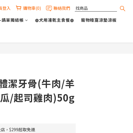
員登入
購物車(0)
聯絡我們
-請單獨結帳
◍犬用凍乾主食餐◍
寵物睡窩涼墊涼板
立即購買
體潔牙骨(牛肉/羊
瓜/起司雞肉)50g
店，$299超取免運