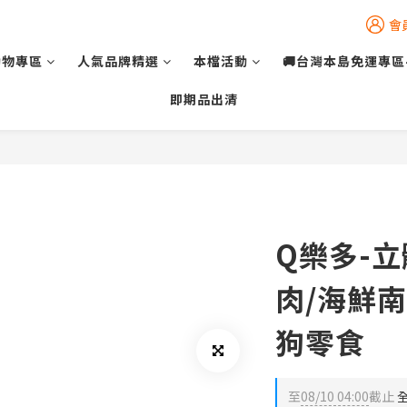
會
動物專區
人氣品牌精選
本檔活動
🚚台灣本島免運專區
即期品出清
Q樂多-立
肉/海鮮南
狗零食
至
08/10 04:00
截止
全