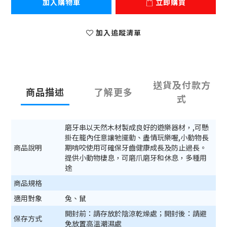
加入購物車
立即購買
加入追蹤清單
送貨及付款方
商品描述
了解更多
式
磨牙串以天然木材製成良好的遊樂器材，,可懸
掛在籠內任意讓牠擺動、盡情玩樂喔,小動物長
商品說明
期啃咬使用可確保牙齒健康成長及防止過長。
提供小動物棲息，可磨爪磨牙和休息，多種用
途
商品規格
適用對象
兔、鼠
開封前：請存放於陰涼乾燥處；開封後：請避
保存方式
免放置高溫潮濕處