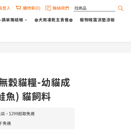
員登入
購物車(0)
聯絡我們
-請單獨結帳
◍犬用凍乾主食餐◍
寵物睡窩涼墊涼板
立即購買
 無穀貓糧-幼貓成
鮭魚) 貓飼料
店，$299超取免運
千免運