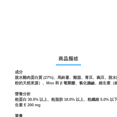
商品描述
成分
脫水雞肉蛋白質 (27%)、馬鈴薯、雞脂、青豆、豌豆、脫水
粉的天然來源）、Mos 和 β 葡聚醣、氯化膽鹼、維生素（維
營養分析
粗蛋白 30.0% 以上、粗脂肪 18.0% 以上、粗纖維 5.0% 以下、粗
生素 E 200 mg
重量