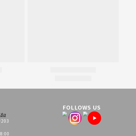
FOLLOWS US
8q
#203
8:00