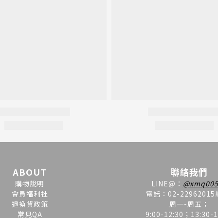
ABOUT
聯絡我們
購物說明
LINE
@
：
@xmq005
會員福利社
電話：02-22962015
退換貨政策
周一-周五；
常見QA
9:00-12:30；13:30-1