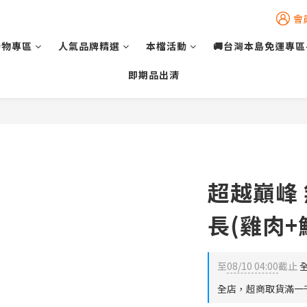
會
動物專區
人氣品牌精選
本檔活動
🚚台灣本島免運專區
即期品出清
超越巔峰
長(雞肉+
至
08/10 04:00
截止
全
全店，超商取貨滿一