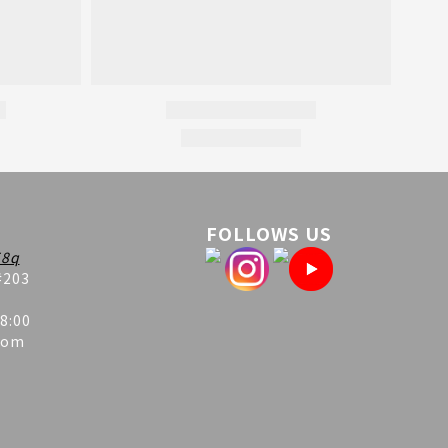
FOLLOWS US
8q
#203
8:00
com