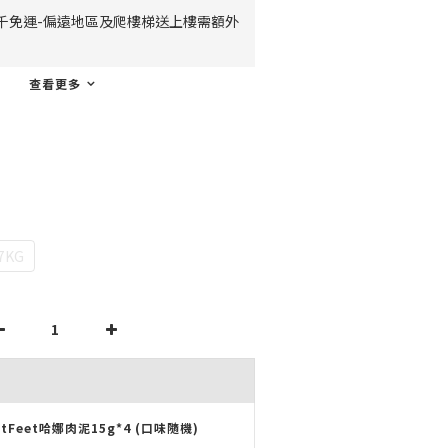
千免運-偏遠地區及爬樓梯送上樓需額外
查看更多
7KG
atFeet哈娜肉泥15g*4 (口味隨機)