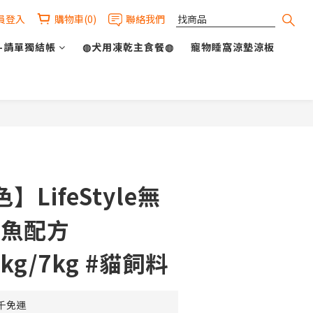
員登入
購物車(0)
聯絡我們
-請單獨結帳
◍犬用凍乾主食餐◍
寵物睡窩涼墊涼板
立即購買
LifeStyle無
鮭魚配方
5kg/7kg #貓飼料
千免運