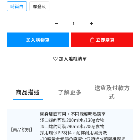
時尚白
摩登灰
加入購物車
立即購買
加入追蹤清單
送貨及付款方
商品描述
了解更多
式
碗身雙面可用，不同深度吃喝隨享
淺口端約可裝200ml水/130g食物
深口端約可裝290ml水/200g食物
【商品說明】
採用環保PP材料，耐摔耐用易清洗
-10度黃金傾斜角度減少低頭造成的頸椎壓迫