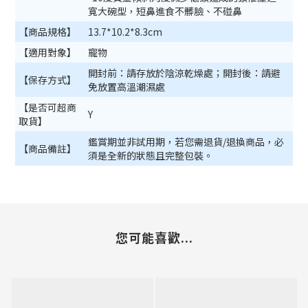
寬大碗型，短鼻進食不髒臉、不碰鼻
【商品規格】
13.7*10.2*8.3cm
【適用對象】
寵物
開封前：請存放於陰涼乾燥處；開封後：請避
【保存方式】
免放置高溫潮濕處
【是否可超商
Y
取貨】
鑑賞期並非試用期，若您需退貨/退換商品，必
【商品備註】
須是全新的狀態且完整包裝。
您可能喜歡...