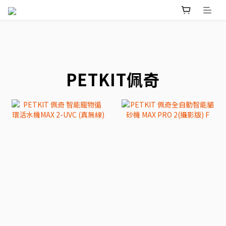
prev
n
PETKIT佩奇