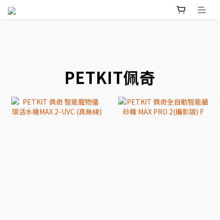
prev
n
PETKIT佩奇