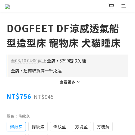
DOGFEET DF涼感透氣船
型造型床 寵物床 犬貓睡床
至
08/10 04:00
截止
全店，$299超取免運
全店，超商取貨滿一千免運
查看更多
NT$756
NT$945
顏色
: 條紋灰
條紋灰
條紋紫
條紋藍
方塊藍
方塊黃