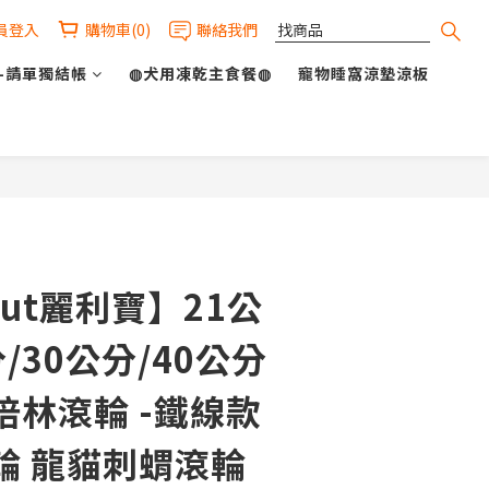
員登入
購物車(0)
聯絡我們
-請單獨結帳
◍犬用凍乾主食餐◍
寵物睡窩涼墊涼板
立即購買
pHut麗利寶】21公
分/30公分/40公分
培林滾輪 -鐵線款
輪 龍貓刺蝟滾輪