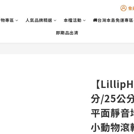
會
動物專區
人氣品牌精選
本檔活動
🚚台灣本島免運專區
即期品出清
【Lilli
分/25公
平面靜音
小動物滾