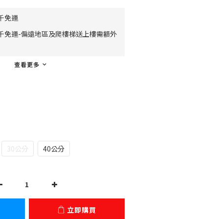
千免運
千免運-偏遠地區及爬樓梯送上樓需額外
查看更多
30公分
40公分
立即購買