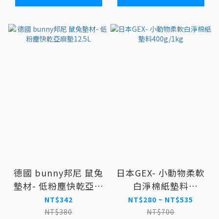
德國 bunny邦尼 鼠兔
日本GEX- 小動物柔軟
墊材- 低粉塵快乾亞麻
白淨棉紙墊料
墊12.5L
400g/1kg
NT$342
NT$280 ~ NT$535
NT$380
NT$700