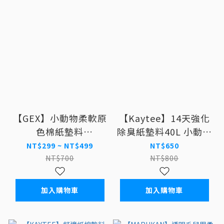
【GEX】小動物柔軟原
【Kaytee】14天強化
色棉紙墊料
除臭紙墊料40L 小動物
(400g/1Kg) 倉鼠 天
墊料
NT$299 ~ NT$499
NT$650
竺鼠 墊料
NT$700
NT$800
加入購物車
加入購物車