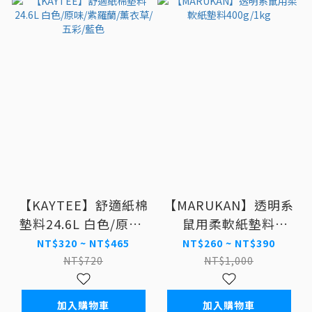
【KAYTEE】舒適紙棉
【MARUKAN】透明系
墊料24.6L 白色/原味/
鼠用柔軟紙墊料
紫羅蘭/薰衣草/五彩/
400g/1kg
NT$320 ~ NT$465
NT$260 ~ NT$390
藍色
NT$720
NT$1,000
加入購物車
加入購物車