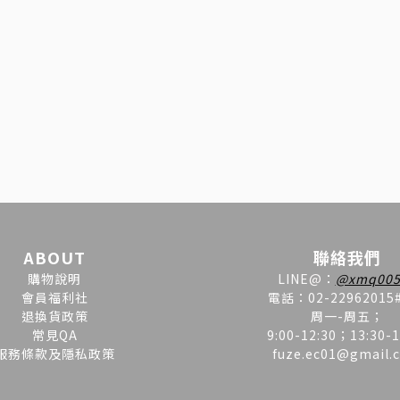
ABOUT
聯絡我們
購物說明
LINE
@
：
@xmq005
會員福利社
電話：02-22962015
退換貨政策
周一-周五；
常見QA
9:00-12:30；13:30-1
服務條款及隱私政策
fuze.ec01@gmail.