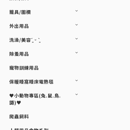
籠具/圍欄
外出用品
洗澡/美容´͈ ᵕ `͈
除蚤用品
寵物訓練用品
保暖睡窩睡床電熱毯
♥小動物專區(兔.鼠.鳥.
鼯)♥
爬蟲飼料