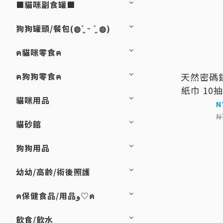
■貓咪副食罐■
狗狗罐頭/餐包(◍´͈ ᵕ `͈ ◍)
ฅ貓咪零食ฅ
天然密碼
ฅ狗狗零食ฅ
紙巾 10
貓咪用品
貓
N
N
貓砂館
狗狗用品
幼幼/高齡/術後照護
ฅ保健食品/用品و♡ฅ
飲食/飲水