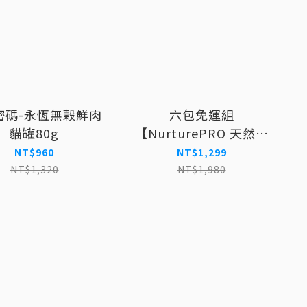
密碼-永恆無榖鮮肉
六包免運組
貓罐80g
【NurturePRO 天然密
碼】豆腐砂7L (原味/綠
NT$960
NT$1,299
茶/玉米/活性碳)
NT$1,320
NT$1,980