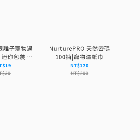
銀離子寵物濕
NurturePRO 天然密碼
抽 迷你包裝 狗
100抽|寵物濕紙巾
濕紙巾
T$19
NT$120
T$30
NT$200