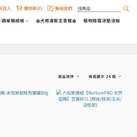
員登入
購物車(0)
聯絡我們
-請單獨結帳
◍犬用凍乾主食餐◍
寵物睡窩涼墊涼板
商品排序
每頁顯示 24 個