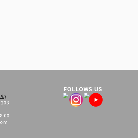
FOLLOWS US
8q
#203
8:00
com