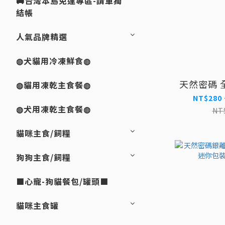
🚚台灣本島免運專區-請單獨
結帳
人氣品牌精選
◍犬貓用冷凍鮮食◍
天然密碼 
◍貓用凍乾主食餐◍
NT$280 
◍犬用凍乾主食餐◍
NT
貓咪主食/飼糧
狗狗主食/飼糧
■心寵-狗貓餐包/罐頭■
貓咪主食罐