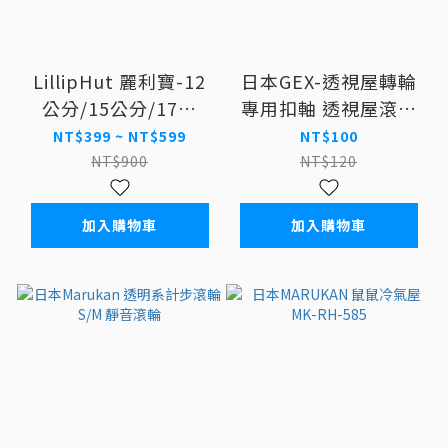
LillipHut 麗利寶-12
日本GEX-透視屋轉輪
公分/15公分/17公
專用扣軸 透視屋滾輪
分/19公分平面靜音培
架
NT$399 ~ NT$599
NT$100
林滾輪 含塑膠支架
NT$900
NT$120
加入購物車
加入購物車