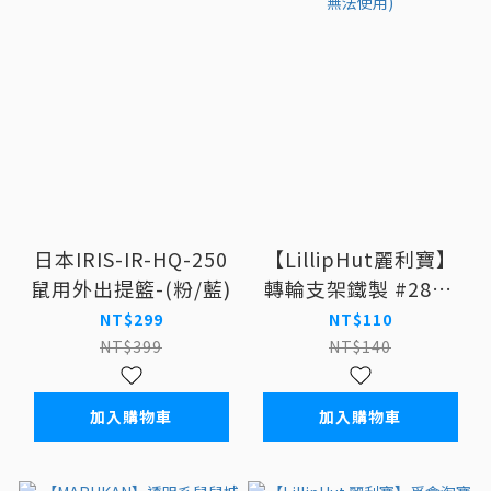
日本IRIS-IR-HQ-250
【LillipHut麗利寶】
鼠用外出提籃-(粉/藍)
轉輪支架鐵製 #2871
滾輪支架 鐵支架-(此
NT$299
NT$110
款為麗利寶刺蝟籠配件
NT$399
NT$140
其他籠子無法使用)
加入購物車
加入購物車