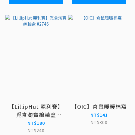
【LillipHut 麗利寶】
【OIC】倉鼠暖暖棉窩
覓食淘寶線軸盒
NT$141
#2746
NT$300
NT$180
NT$240