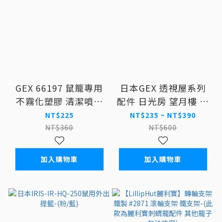
GEX 66197 鼠籠專用
日本GEX 透視屋系列
不霧化塑膠 清潔噴劑
配件 日光房 望月樓 透
220ml
明密室 小白屋
NT$225
NT$235 ~ NT$390
NT$360
NT$600
加入購物車
加入購物車