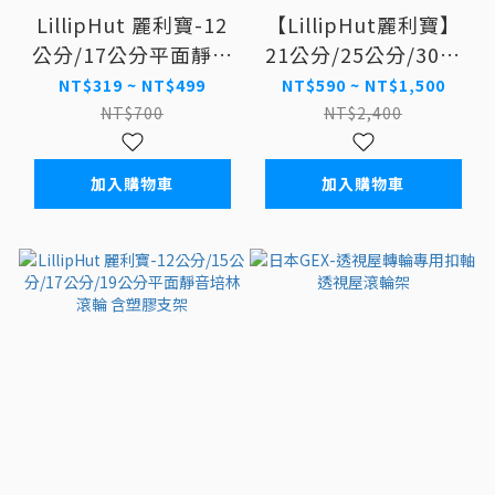
LillipHut 麗利寶-12
【LillipHut麗利寶】
公分/17公分平面靜音
21公分/25公分/30公
培林滾輪(無支架)
分/40公分平面靜音培
NT$319 ~ NT$499
NT$590 ~ NT$1,500
林滾輪 -鐵線款 小動物
NT$700
NT$2,400
滾輪 龍貓刺蝟滾輪
加入購物車
加入購物車