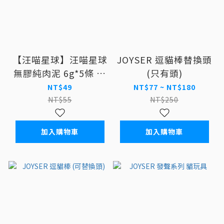
【汪喵星球】汪喵星球
JOYSER 逗貓棒替換頭
無膠純肉泥 6g*5條 貓
(只有頭)
肉泥
NT$49
NT$77 ~ NT$180
NT$55
NT$250
加入購物車
加入購物車