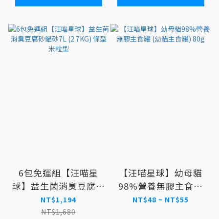
6包免運組【汪喵星
【汪喵星球】幼母貓
球】益生菌消臭豆腐砂
98%營養無膠主食罐
貓砂7L (2.7KG) 條型
(幼貓主食罐) 80g
NT$1,194
NT$48 ~ NT$55
米粒型
NT$1,680