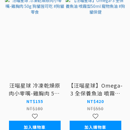
汪喵星球 冷凍乾燥原
【汪喵星球】Omega-
肉小零嘴-雞胸肉 50g
3 全保養魚油 噴霧型
狗貓皆可吃 #狗貓零食
50ml 寵物魚油 #狗貓
NT$155
NT$420
保健
NT$180
NT$550
加入購物車
加入購物車