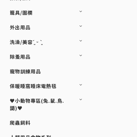
籠具/圍欄
外出用品
洗澡/美容´͈ ᵕ `͈
除蚤用品
寵物訓練用品
保暖睡窩睡床電熱毯
♥小動物專區(兔.鼠.鳥.
鼯)♥
爬蟲飼料