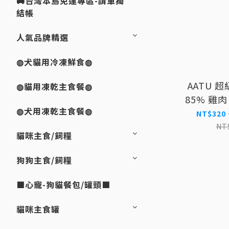
🚚台灣本島免運專區-請單獨
結帳
人氣品牌精選
◍犬貓用冷凍鮮食◍
AATU 
◍貓用凍乾主食餐◍
85% 雞肉
◍犬用凍乾主食餐◍
NT$320 
NT
貓咪主食/飼糧
狗狗主食/飼糧
■心寵-狗貓餐包/罐頭■
貓咪主食罐