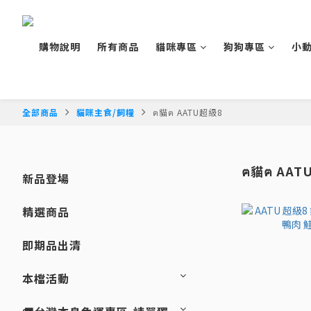
購物說明
所有商品
貓咪專區
狗狗專區
小
全部商品
貓咪主食/飼糧
ฅ貓ฅ AATU超級8
ฅ貓ฅ AAT
新品登場
精選商品
即期品出清
本檔活動