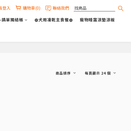
員登入
購物車(0)
聯絡我們
-請單獨結帳
◍犬用凍乾主食餐◍
寵物睡窩涼墊涼板
商品排序
每頁顯示 24 個