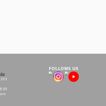
FOLLOWS US
8q
#203
8:00
com