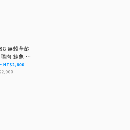
超級8 無穀全齡
 鴨肉 鮭魚 貓
飼料
~ NT$2,600
$2,900