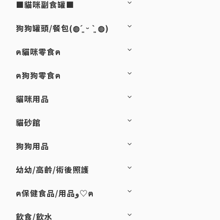
■貓咪副食罐■
狗狗罐頭/餐包(◍´͈ ᵕ `͈ ◍)
ฅ貓咪零食ฅ
ฅ狗狗零食ฅ
貓咪用品
貓砂館
狗狗用品
幼幼/高齡/術後照護
ฅ保健食品/用品و♡ฅ
飲食/飲水