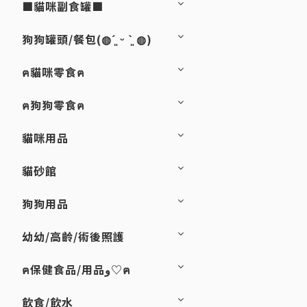
■貓咪副食罐■
狗狗罐頭/餐包(◍´͈ ᵕ `͈ ◍)
ฅ貓咪零食ฅ
ฅ狗狗零食ฅ
貓咪用品
貓砂館
狗狗用品
幼幼/高齡/術後照護
ฅ保健食品/用品و♡ฅ
飲食/飲水