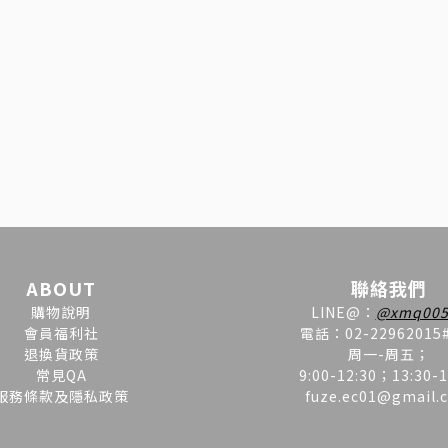
ABOUT
聯絡我們
購物說明
LINE
@
：
@xmq005
會員福利社
電話：02-22962015
退換貨政策
周一-周五；
常見QA
9:00-12:30；13:30-1
服務條款及隱私政策
fuze.ec01@gmail.