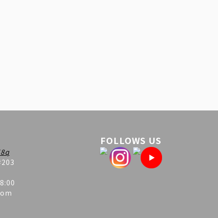
FOLLOWS US
8q
#203
8:00
com