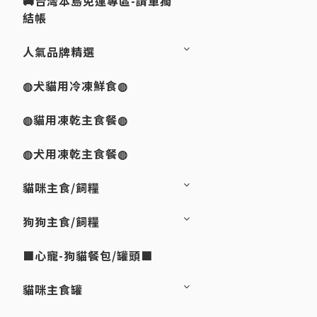
🚚台灣本島免運專區-請單獨
結帳
人氣品牌精選
◍犬貓用冷凍鮮食◍
◍貓用凍乾主食餐◍
◍犬用凍乾主食餐◍
貓咪主食/飼糧
狗狗主食/飼糧
■心寵-狗貓餐包/罐頭■
貓咪主食罐