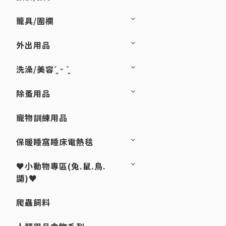
籠具/圍欄
外出用品
洗澡/美容´͈ ᵕ `͈
除蚤用品
寵物訓練用品
保暖睡窩睡床電熱毯
♥小動物專區(兔.鼠.鳥.
鼯)♥
爬蟲飼料