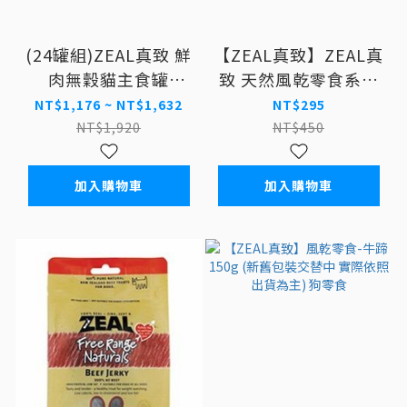
(24罐組)ZEAL真致 鮮
【ZEAL真致】ZEAL真
肉無穀貓主食罐
致 天然風乾零食系列
90g/170g 貓罐
犬貓零食 紐西蘭天然
NT$1,176 ~ NT$1,632
NT$295
零食
NT$1,920
NT$450
加入購物車
加入購物車