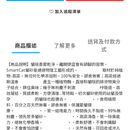
加入追蹤清單
送貨及付款方
商品描述
了解更多
式
【商品說明】貓咪喜愛乾淨，離開便盆會有舔腳的習慣，
SmartCat貓砂是通過物理工藝形成的， 取材於純植
物-高粱，無任何化學添加劑，100%安全，舔食無害；高粱經過
剛溫後 產生一種植物酶，直接和貓咪的排泄物臭分
子結合，鎖住臭味；幾乎無粉塵不刺激 呼吸道、高
效凝結、質感柔軟、方便清理...等特點，初次貓砂使用的幼貓及懷
孕 的貓咪也超適合。 ‧‧食用級原
料，百分之百天然無毒，舔食無害，保護愛貓健
康。 ‧‧第一結塊能力，時間長久不黏底，99%無
粉塵，領先眾多貓砂。 ‧‧高粱清香，第一除臭能
力，絕無化學香精。 ‧‧柔軟舒適，不會刺痛腳
掌，不會害怕恐懼。 ‧‧天然有機，可回收或沖入