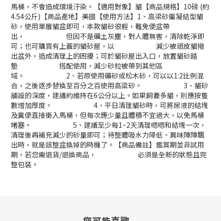
馬桶，不會造成環境汙染。【適用對象】貓【商品規格】10磅 (約
4.54公斤)【商品產地】美國【使用方法】1、高梁砂屬凝結型貓
砂，使用單層貓盆即可，本款貓砂很輕，難免便盆帶
出， 但因不是礦土灰塵，對人體無害，清除乾淨即
可；也可購買有上蓋的貓砂屋，以 減少被頑皮貓撥
出盆外，造成清理上的困擾；可於貓砂屋出入口，放置貓砂踏
墊 搭配使用，減少砂粒被帶到其他區
域。 2、若原使用礦砂或松木砂，可以以1:2比例混
合，之後逐步替換至百分之百使用高粱砂。 3、貓砂
舖設的深度，建議約維持在6公分以上。如果飼養多貓，則應按隻
數增加厚度。 4、平日清理貓砂時，可將尿液的結塊
及糞便直接衝入馬桶，但每次應少量且體積不宜過大，以免馬桶
堵塞。 5、建議至少每1~2天清理嗯嗯和結塊一次，
清理後再補充減少的砂量即可；待整體吸水力降低、異味陣陣飄
出時，就是該整盆換掉的時機了。【商品備註】鑑賞期並非試用
期，若您需退貨/退換商品， 必須是全新的狀態且完
整包裝。
您可能喜歡...