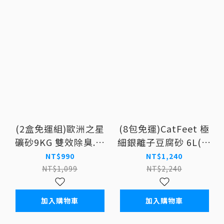
(2盒免運組)歐洲之星
(8包免運)CatFeet 極
礦砂9KG 雙效除臭.清
細銀離子豆腐砂 6L(約
香城市
2.2Kg)
NT$990
NT$1,240
NT$1,099
NT$2,240
加入購物車
加入購物車