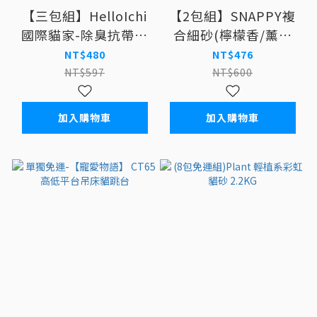
【三包組】HelloIchi
【2包組】SNAPPY複
國際貓家-除臭抗帶砂
合細砂(檸檬香/薰衣
(大球砂) 10L
草/BABY香/無香抗
NT$480
NT$476
菌)10L
NT$597
NT$600
加入購物車
加入購物車