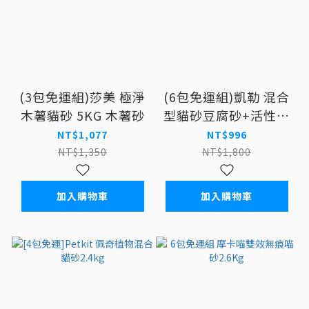
(3包免運組)莎美 極淨
(6包免運組)凱勒 混合
木薯貓砂 5KG 木薯砂
型貓砂豆腐砂+活性碳
7L/2.5kg
NT$1,077
NT$996
NT$1,350
NT$1,800
加入購物車
加入購物車