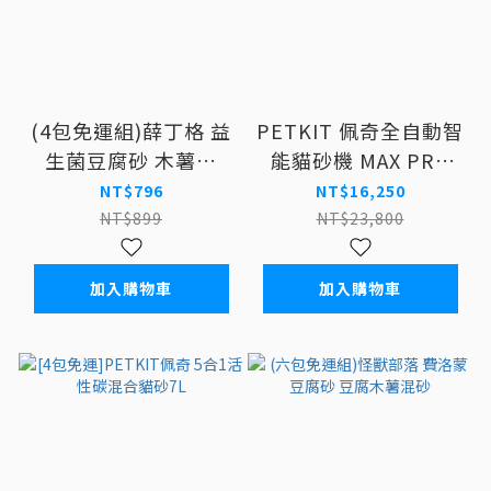
(4包免運組)薛丁格 益
PETKIT 佩奇全自動智
生菌豆腐砂 木薯砂
能貓砂機 MAX PRO
2.5kg
2(攝影版) F
NT$796
NT$16,250
NT$899
NT$23,800
加入購物車
加入購物車