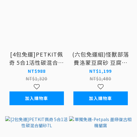
[4包免運]PETKIT佩
(六包免運組)怪獸部落
奇 5合1活性碳混合貓
費洛蒙豆腐砂 豆腐木
砂7L
薯混砂
NT$988
NT$1,199
NT$1,320
NT$1,480
加入購物車
加入購物車