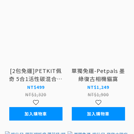
[2包免運]PETKIT佩
單獨免運-Petpals 墨
奇 5合1活性碳混合貓
綠復古相機貓窩
砂7L
NT$499
NT$1,249
NT$1,320
NT$1,900
加入購物車
加入購物車