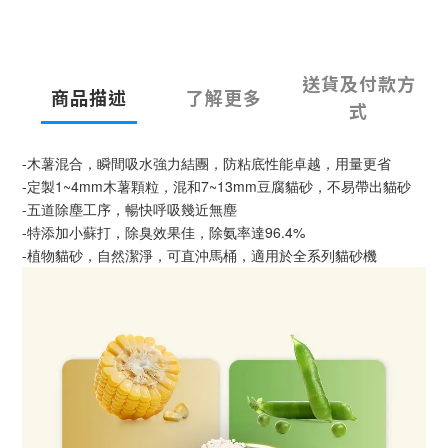
送貨及付款方
商品描述
了解更多
式
-木薯混合，瞬間吸水強力結團，防粘底性能卓越，用量更省
-定製1~4mm木薯顆粒，混和7~13mm豆腐貓砂，不易帶出貓砂
-五道除塵工序，暢快呼吸幾近無塵
-特添加小蘇打，除臭效果佳，除氨率達96.4%
-植物貓砂，自然潔淨，可直沖馬桶，適用於全系列貓砂機